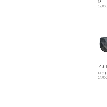
33
19,8
イオ
ロット2
14,8