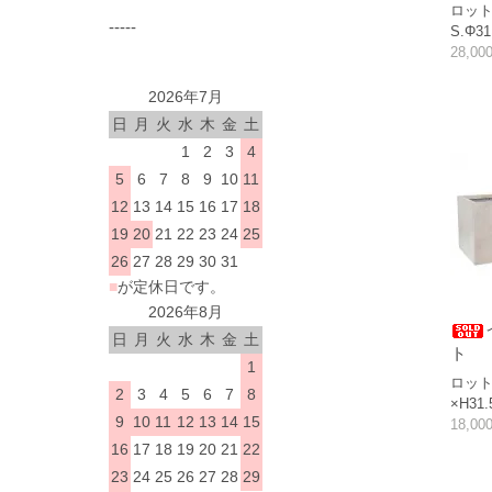
ロット1
-----
S.Φ31
28,0
2026年7月
日
月
火
水
木
金
土
1
2
3
4
5
6
7
8
9
10
11
12
13
14
15
16
17
18
19
20
21
22
23
24
25
26
27
28
29
30
31
■
が定休日です。
2026年8月
日
月
火
水
木
金
土
ト
1
ロット1
2
3
4
5
6
7
8
×H31.
9
10
11
12
13
14
15
18,0
16
17
18
19
20
21
22
23
24
25
26
27
28
29