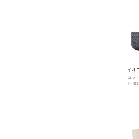
イオ
ロット2
12,8